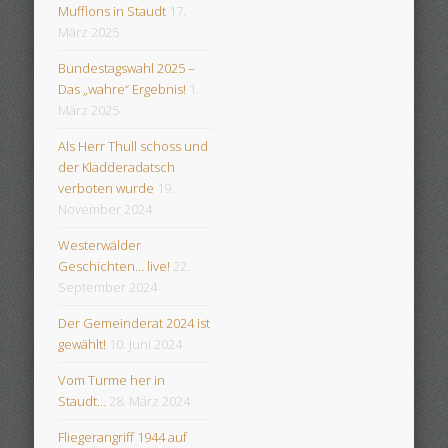
Mufflons in Staudt
17.
März 2025
Bundestagswahl 2025 –
Das „wahre“ Ergebnis!
1.
März 2025
Als Herr Thull schoss und
der Kladderadatsch
verboten wurde
19.
November 2024
Westerwälder
Geschichten… live!
22.
September 2024
Der Gemeinderat 2024 ist
gewählt!
10. Juni 2024
Vom Turme her in
Staudt…
28. März 2024
Fliegerangriff 1944 auf