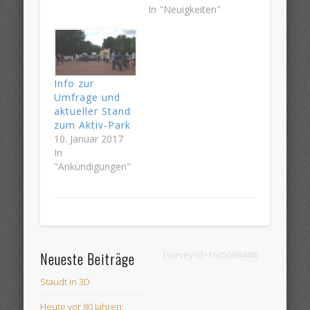
In "Neuigkeiten"
Info zur
Umfrage und
aktueller Stand
zum Aktiv-Park
10. Januar 2017
In
"Ankündigungen"
Neueste Beiträge
[survey id=1605669446]
Staudt in 3D
Heute vor 80 Jahren: