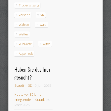
Trockensitzung
Verkehr
VR
Wahlen
Wald
Wetter
Wildkatze
Witze
Äppelheck
Haben Sie das hier
gesucht?
Staudt in 3D
10. Juni 2025
Heute vor 80 Jahren:
Kriegsende in Staudt
26.
März 2025