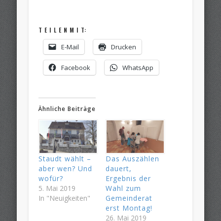
T E I L E N M I T:
E-Mail
Drucken
Facebook
WhatsApp
Ähnliche Beiträge
Staudt wählt –
Das Auszählen
aber wen? Und
dauert,
wofür?
Ergebnis der
5. Mai 2019
Wahl zum
In "Neuigkeiten"
Gemeinderat
erst Montag!
26. Mai 2019