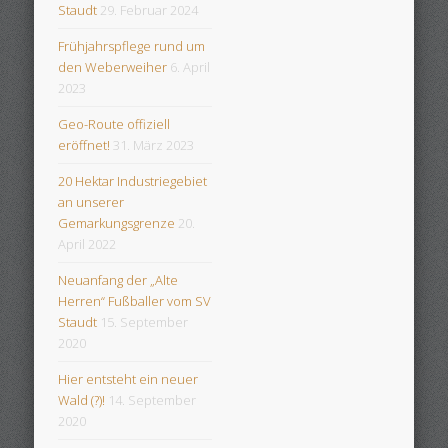
Staudt
29. Februar 2024
Frühjahrspflege rund um
den Weberweiher
6. April
2023
Geo-Route offiziell
eröffnet!
31. März 2023
20 Hektar Industriegebiet
an unserer
Gemarkungsgrenze
20.
April 2022
Neuanfang der „Alte
Herren“ Fußballer vom SV
Staudt
15. September
2020
Hier entsteht ein neuer
Wald (?)!
14. September
2020