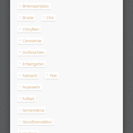
Birkensportplatz
Brücke
Chor
Choryfeen
Coronakrise
Dorfansichten
Erbsengarten
Fastnacht
Fest
Feuerwehr
Fußball
Gemeinderat
Genußmanufaktur