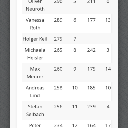
Oliver
296
5
211
6
Neuroth
Vanessa
289
6
177
13
Roth
Holger Keil
275
7
Michaela
265
8
242
3
Heisler
Max
260
9
175
14
Meurer
Andreas
258
10
185
10
Lind
Stefan
256
11
239
4
Selbach
Peter
234
12
164
17