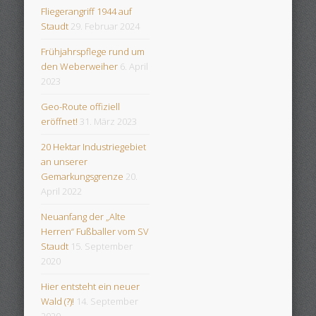
Fliegerangriff 1944 auf
Staudt
29. Februar 2024
Frühjahrspflege rund um
den Weberweiher
6. April
2023
Geo-Route offiziell
eröffnet!
31. März 2023
20 Hektar Industriegebiet
an unserer
Gemarkungsgrenze
20.
April 2022
Neuanfang der „Alte
Herren“ Fußballer vom SV
Staudt
15. September
2020
Hier entsteht ein neuer
Wald (?)!
14. September