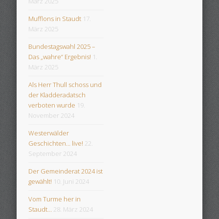
März 2025
Mufflons in Staudt
17.
März 2025
Bundestagswahl 2025 –
Das „wahre“ Ergebnis!
1.
März 2025
Als Herr Thull schoss und
der Kladderadatsch
verboten wurde
19.
November 2024
Westerwälder
Geschichten… live!
22.
September 2024
Der Gemeinderat 2024 ist
gewählt!
10. Juni 2024
Vom Turme her in
Staudt…
28. März 2024