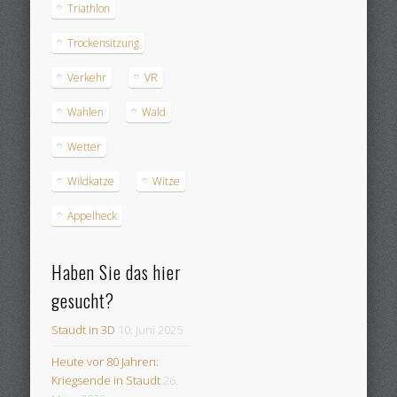
Triathlon
Trockensitzung
Verkehr
VR
Wahlen
Wald
Wetter
Wildkatze
Witze
Äppelheck
Haben Sie das hier
gesucht?
Staudt in 3D
10. Juni 2025
Heute vor 80 Jahren:
Kriegsende in Staudt
26.