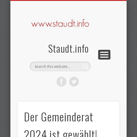
KONTAKT & DATENSCHUTZ
SEHENSWERTES
BRAUCHTUM
GESCHICHTE
STARTSEITE
IMPRESSUM
AKTUELLES
VEREINE
Staudt.info
Der Gemeinderat
2024 ist gewählt!