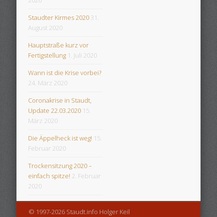
2020
Staudter Kirmes 2020
31.
August 2020
Hauptstraße kurz vor
Fertigstellung
1. Juli 2020
Wann ist die Krise vorbei?
24. März 2020
Coronakrise in Staudt,
Update 22.03.2020
15.
März 2020
Die Äppelheck ist weg!
15.
Februar 2020
Trockensitzung 2020 –
einfach spitze!
2. Februar
2020
© 1997-2026 Staudt.info Holger Keil