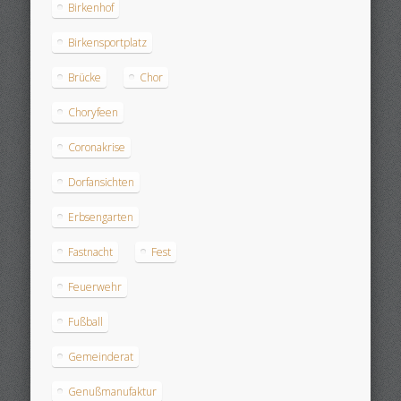
Birkenhof
Birkensportplatz
Brücke
Chor
Choryfeen
Coronakrise
Dorfansichten
Erbsengarten
Fastnacht
Fest
Feuerwehr
Fußball
Gemeinderat
Genußmanufaktur