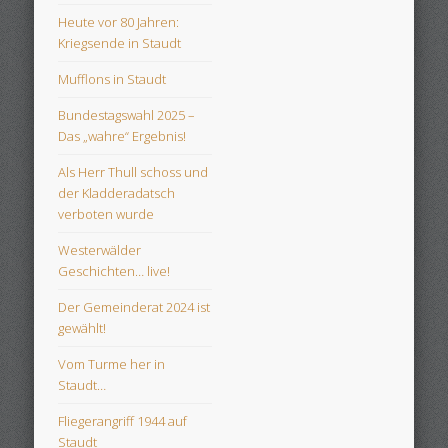
Heute vor 80 Jahren:
Kriegsende in Staudt
Mufflons in Staudt
Bundestagswahl 2025 –
Das „wahre“ Ergebnis!
Als Herr Thull schoss und
der Kladderadatsch
verboten wurde
Westerwälder
Geschichten… live!
Der Gemeinderat 2024 ist
gewählt!
Vom Turme her in
Staudt…
Fliegerangriff 1944 auf
Staudt