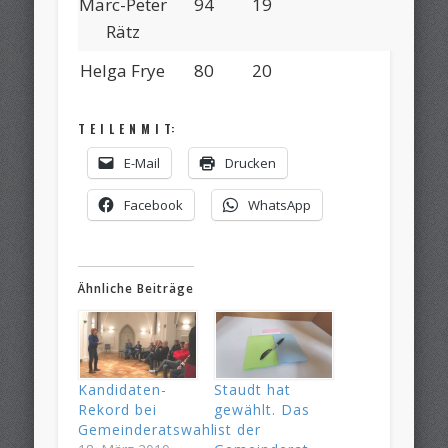
Marc-Peter
94
19
Rätz
Helga Frye
80
20
T E I L E N M I T:
E-Mail
Drucken
Facebook
WhatsApp
Ähnliche Beiträge
Kandidaten-
Staudt hat
Rekord bei
gewählt. Das
Gemeinderatswahl
ist der