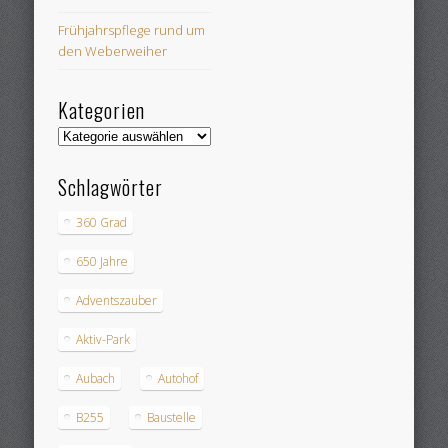
Frühjahrspflege rund um
den Weberweiher
Kategorien
Kategorien
Schlagwörter
360 Grad
650 Jahre
Adventszauber
Aktiv-Park
Aubach
Autohof
B255
Baustelle