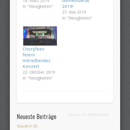
18. März 2019
Gemeinderat
In "Neuigkeiten"
2019!
27. Mai 2019
In "Neuigkeiten"
Choryfeen
feiern
mitreißendes
Konzert
22. Oktober 2019
In "Neuigkeiten"
Neueste Beiträge
[survey id=1605669446]
Staudt in 3D