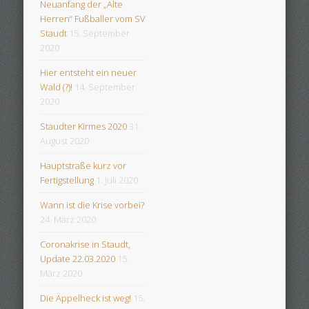
Neuanfang der „Alte
Herren“ Fußballer vom SV
Staudt
15. September
2020
Hier entsteht ein neuer
Wald (?)!
14. September
2020
Staudter Kirmes 2020
31.
August 2020
Hauptstraße kurz vor
Fertigstellung
1. Juli 2020
Wann ist die Krise vorbei?
24. März 2020
Coronakrise in Staudt,
Update 22.03.2020
15.
März 2020
Die Äppelheck ist weg!
15.