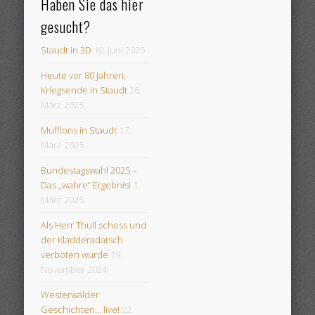
Haben Sie das hier
gesucht?
Staudt in 3D
10. Juni 2025
Heute vor 80 Jahren:
Kriegsende in Staudt
26.
März 2025
Mufflons in Staudt
17.
März 2025
Bundestagswahl 2025 –
Das „wahre“ Ergebnis!
1.
März 2025
Als Herr Thull schoss und
der Kladderadatsch
verboten wurde
19.
November 2024
Westerwälder
Geschichten… live!
22.