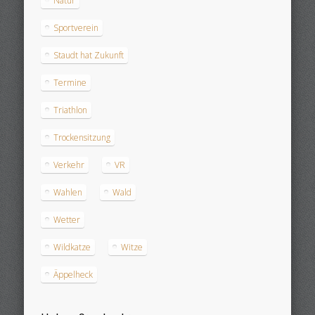
Natur
Sportverein
Staudt hat Zukunft
Termine
Triathlon
Trockensitzung
Verkehr
VR
Wahlen
Wald
Wetter
Wildkatze
Witze
Äppelheck