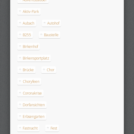
Aktiv-Park
Aubach
Autohof
B255
Baustelle
Birkenhof
Birkensportplatz
Brücke
Chor
Choryfeen
Coronakrise
Dorfansichten
Erbsengarten
Fastnacht
Fest