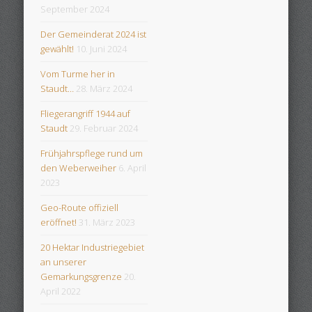
September 2024
Der Gemeinderat 2024 ist
gewählt!
10. Juni 2024
Vom Turme her in
Staudt…
28. März 2024
Fliegerangriff 1944 auf
Staudt
29. Februar 2024
Frühjahrspflege rund um
den Weberweiher
6. April
2023
Geo-Route offiziell
eröffnet!
31. März 2023
20 Hektar Industriegebiet
an unserer
Gemarkungsgrenze
20.
April 2022