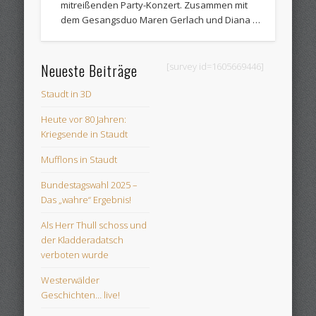
mitreißenden Party-Konzert. Zusammen mit
dem Gesangsduo Maren Gerlach und Diana …
Neueste Beiträge
[survey id=1605669446]
Staudt in 3D
Heute vor 80 Jahren:
Kriegsende in Staudt
Mufflons in Staudt
Bundestagswahl 2025 –
Das „wahre“ Ergebnis!
Als Herr Thull schoss und
der Kladderadatsch
verboten wurde
Westerwälder
Geschichten… live!