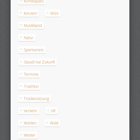
Kirmesplatz
Konzert
MGV
Musikband
Natur
Sportverein
Staudt hat Zukunft
Termine
Triathlon
Trockensitzung
Verkehr
VR
Wahlen
Wald
Wetter