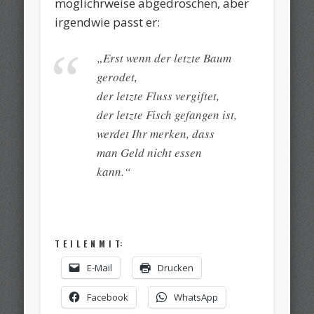
möglichrweise abgedroschen, aber
irgendwie passt er:
„Erst wenn der letzte Baum
gerodet,
der letzte Fluss vergiftet,
der letzte Fisch gefangen ist,
werdet Ihr merken, dass
man Geld nicht essen
kann.“
T E I L E N M I T:
E-Mail
Drucken
Facebook
WhatsApp