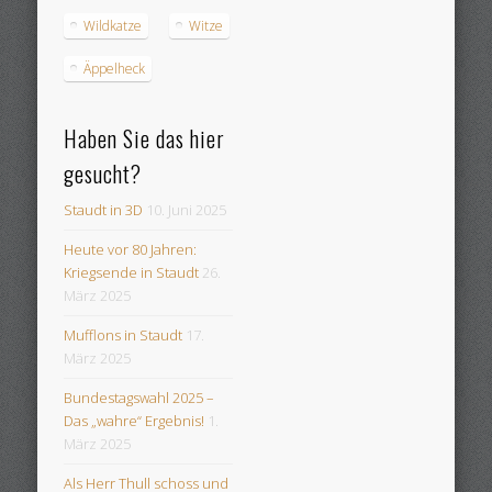
Wildkatze
Witze
Äppelheck
Haben Sie das hier
gesucht?
Staudt in 3D
10. Juni 2025
Heute vor 80 Jahren:
Kriegsende in Staudt
26.
März 2025
Mufflons in Staudt
17.
März 2025
Bundestagswahl 2025 –
Das „wahre“ Ergebnis!
1.
März 2025
Als Herr Thull schoss und