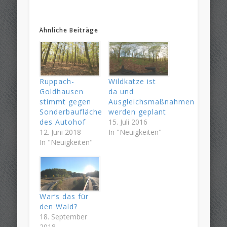
Ähnliche Beiträge
Ruppach-
Wildkatze ist
Goldhausen
da und
stimmt gegen
Ausgleichsmaßnahmen
Sonderbaufläche
werden geplant
des Autohof
15. Juli 2016
12. Juni 2018
In "Neuigkeiten"
In "Neuigkeiten"
War‘s das für
den Wald?
18. September
2018