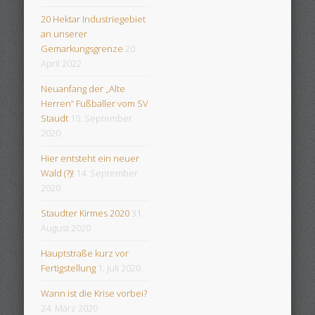
20 Hektar Industriegebiet
an unserer
Gemarkungsgrenze
20.
April 2022
Neuanfang der „Alte
Herren“ Fußballer vom SV
Staudt
15. September
2020
Hier entsteht ein neuer
Wald (?)!
14. September
2020
Staudter Kirmes 2020
31.
August 2020
Hauptstraße kurz vor
Fertigstellung
1. Juli 2020
Wann ist die Krise vorbei?
24. März 2020