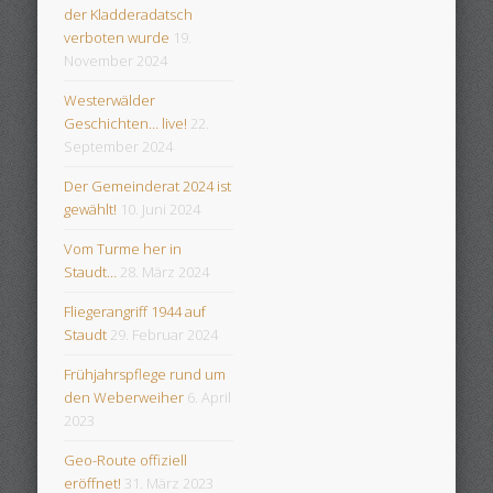
der Kladderadatsch
verboten wurde
19.
November 2024
Westerwälder
Geschichten… live!
22.
September 2024
Der Gemeinderat 2024 ist
gewählt!
10. Juni 2024
Vom Turme her in
Staudt…
28. März 2024
Fliegerangriff 1944 auf
Staudt
29. Februar 2024
Frühjahrspflege rund um
den Weberweiher
6. April
2023
Geo-Route offiziell
eröffnet!
31. März 2023