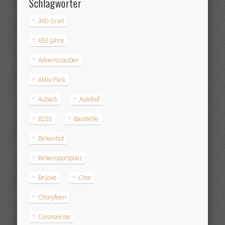
Schlagwörter
360 Grad
650 Jahre
Adventszauber
Aktiv-Park
Aubach
Autohof
B255
Baustelle
Birkenhof
Birkensportplatz
Brücke
Chor
Choryfeen
Coronakrise