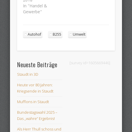
In "Handel &
Gewerbe"
Autohof
B255
Umwelt
Neueste Beiträge
[survey id=1605669446]
Staudt in 3D
Heute vor 80 Jahren:
Kriegsende in Staudt
Mufflons in Staudt
Bundestagswahl 2025 –
Das „wahre“ Ergebnis!
Als Herr Thull schoss und