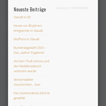
Neueste Beiträge
[survey id=1605669446]
Staudt in 3D
Heute vor 80 Jahren:
Kriegsende in Staudt
Mufflons in Staudt
Bundestagswahl 2025 –
Das „wahre“ Ergebnis!
Als Herr Thull schoss und
der Kladderadatsch
verboten wurde
Westerwälder
Geschichten… live!
Der Gemeinderat 2024 ist
gewählt!