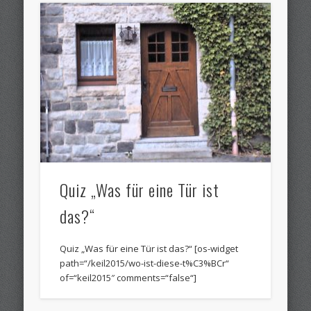
Quiz „Was für eine Tür ist
das?“
Quiz „Was für eine Tür ist das?“ [os-widget
path=“/keil2015/wo-ist-diese-t%C3%BCr“
of=“keil2015″ comments=“false“]