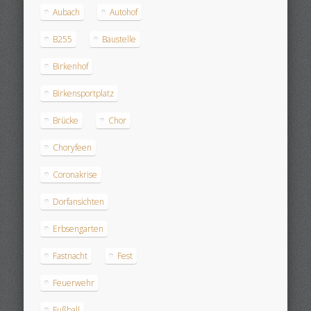
Aubach
Autohof
B255
Baustelle
Birkenhof
Birkensportplatz
Brücke
Chor
Choryfeen
Coronakrise
Dorfansichten
Erbsengarten
Fastnacht
Fest
Feuerwehr
Fußball