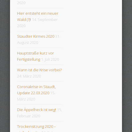
2020
Hier entsteht ein neuer
Wald (?)!
14. September
2020
Staudter Kirmes 2020
31.
August 2020
Hauptstraße kurz vor
Fertigstellung
1. Juli 2020
Wann ist die Krise vorbei?
24. März 2020
Coronakrise in Staudt,
Update 22.03.2020
15.
März 2020
Die Äppelheck ist weg!
15.
Februar 2020
Trockensitzung 2020 –