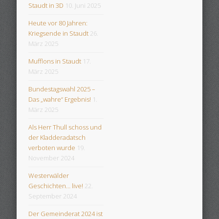
Staudt in 3D
10. Juni 2025
Heute vor 80 Jahren:
Kriegsende in Staudt
26.
März 2025
Mufflons in Staudt
17.
März 2025
Bundestagswahl 2025 –
Das „wahre“ Ergebnis!
1.
März 2025
Als Herr Thull schoss und
der Kladderadatsch
verboten wurde
19.
November 2024
Westerwälder
Geschichten… live!
22.
September 2024
Der Gemeinderat 2024 ist