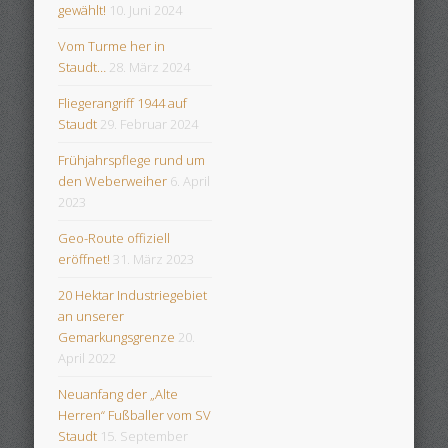
gewählt!
10. Juni 2024
Vom Turme her in
Staudt…
28. März 2024
Fliegerangriff 1944 auf
Staudt
29. Februar 2024
Frühjahrspflege rund um
den Weberweiher
6. April
2023
Geo-Route offiziell
eröffnet!
31. März 2023
20 Hektar Industriegebiet
an unserer
Gemarkungsgrenze
20.
April 2022
Neuanfang der „Alte
Herren“ Fußballer vom SV
Staudt
15. September