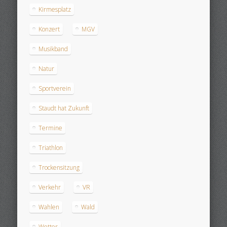
Kirmesplatz
Konzert
MGV
Musikband
Natur
Sportverein
Staudt hat Zukunft
Termine
Triathlon
Trockensitzung
Verkehr
VR
Wahlen
Wald
Wetter