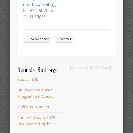
nicht vollzählig
8. Februar 2018
In "Lustiges"
Hochwasser
Wetter
Neueste Beiträge
[survey id=1605669446]
Staudt in 3D
Heute vor 80 Jahren:
Kriegsende in Staudt
Mufflons in Staudt
Bundestagswahl 2025 –
Das „wahre“ Ergebnis!