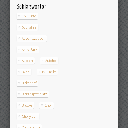
Schlagwörter
360 Grad
650 Jahre
Adventszauber
Aktiv-Park
Aubach
Autohof
B255
Baustelle
Birkenhof
Birkensportplatz
Brücke
Chor
Choryfeen
Coronakrise