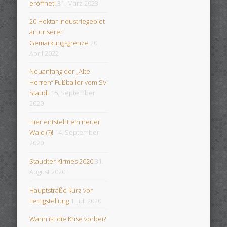
eröffnet!
31. März 2023
20 Hektar Industriegebiet
an unserer
Gemarkungsgrenze
20.
April 2022
Neuanfang der „Alte
Herren“ Fußballer vom SV
Staudt
15. September
2020
Hier entsteht ein neuer
Wald (?)!
14. September
2020
Staudter Kirmes 2020
31.
August 2020
Hauptstraße kurz vor
Fertigstellung
1. Juli 2020
Wann ist die Krise vorbei?