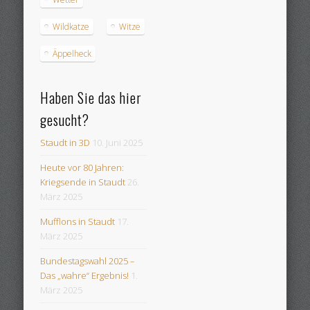
Wildkatze
Witze
Äppelheck
Haben Sie das hier
gesucht?
Staudt in 3D
10. Juni 2025
Heute vor 80 Jahren:
Kriegsende in Staudt
26.
März 2025
Mufflons in Staudt
17.
März 2025
Bundestagswahl 2025 –
Das „wahre“ Ergebnis!
1.
März 2025