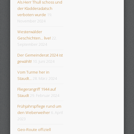
Als Herr Thull schoss und
der Kladderadatsch
verboten wurde
19.
November 2024
Westerwälder
Geschichten… live!
22.
September 2024
Der Gemeinderat 2024 ist
gewählt!
10. Juni 2024
Vom Turme her in
Staudt…
28. März 2024
Fliegerangriff 1944 auf
Staudt
29. Februar 2024
Frühjahrspflege rund um
den Weberweiher
6. April
2023
Geo-Route offiziell