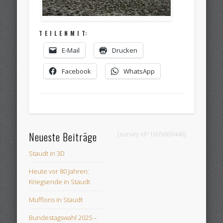
T E I L E N M I T:
E-Mail
Drucken
Facebook
WhatsApp
Neueste Beiträge
[survey id=1605669446]
Staudt in 3D
Heute vor 80 Jahren:
Kriegsende in Staudt
Mufflons in Staudt
Bundestagswahl 2025 –