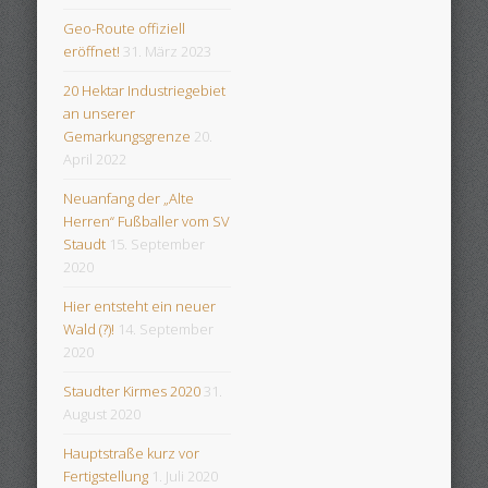
Geo-Route offiziell
eröffnet!
31. März 2023
20 Hektar Industriegebiet
an unserer
Gemarkungsgrenze
20.
April 2022
Neuanfang der „Alte
Herren“ Fußballer vom SV
Staudt
15. September
2020
Hier entsteht ein neuer
Wald (?)!
14. September
2020
Staudter Kirmes 2020
31.
August 2020
Hauptstraße kurz vor
Fertigstellung
1. Juli 2020