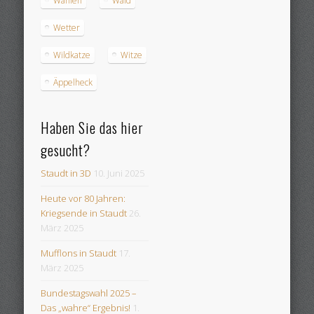
Wahlen
Wald
Wetter
Wildkatze
Witze
Äppelheck
Haben Sie das hier
gesucht?
Staudt in 3D
10. Juni 2025
Heute vor 80 Jahren:
Kriegsende in Staudt
26.
März 2025
Mufflons in Staudt
17.
März 2025
Bundestagswahl 2025 –
Das „wahre“ Ergebnis!
1.