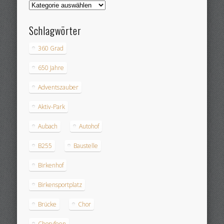
Kategorien
Schlagwörter
360 Grad
650 Jahre
Adventszauber
Aktiv-Park
Aubach
Autohof
B255
Baustelle
Birkenhof
Birkensportplatz
Brücke
Chor
Choryfeen