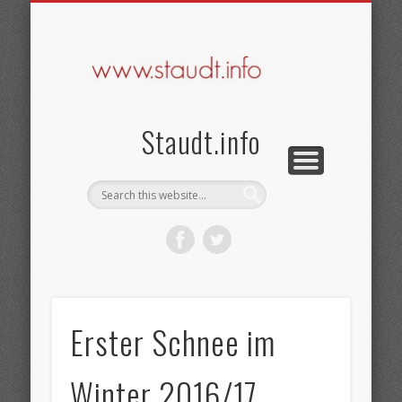
KONTAKT & DATENSCHUTZ
SEHENSWERTES
BRAUCHTUM
GESCHICHTE
STARTSEITE
IMPRESSUM
AKTUELLES
VEREINE
Staudt.info
Erster Schnee im
Winter 2016/17