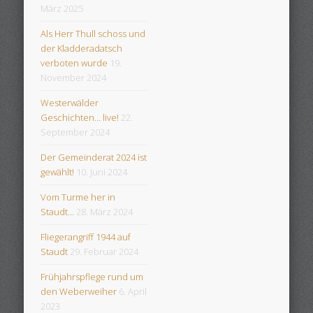
März 2025
Als Herr Thull schoss und
der Kladderadatsch
verboten wurde
19.
November 2024
Westerwälder
Geschichten… live!
22.
September 2024
Der Gemeinderat 2024 ist
gewählt!
10. Juni 2024
Vom Turme her in
Staudt…
28. März 2024
Fliegerangriff 1944 auf
Staudt
29. Februar 2024
Frühjahrspflege rund um
den Weberweiher
6. April
2023