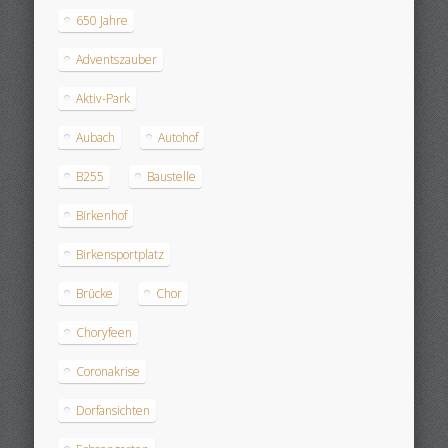
650 Jahre
Adventszauber
Aktiv-Park
Aubach
Autohof
B255
Baustelle
Birkenhof
Birkensportplatz
Brücke
Chor
Choryfeen
Coronakrise
Dorfansichten