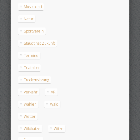
Musikband
Natur
Sportverein
Staudt hat Zukunft
Termine
Triathlon
Trockensitzung
Verkehr
VR
Wahlen
Wald
Wetter
Wildkatze
Witze