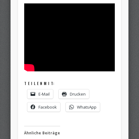
T E I L E N M I T:
E-Mail
Drucken
Facebook
WhatsApp
Ähnliche Beiträge