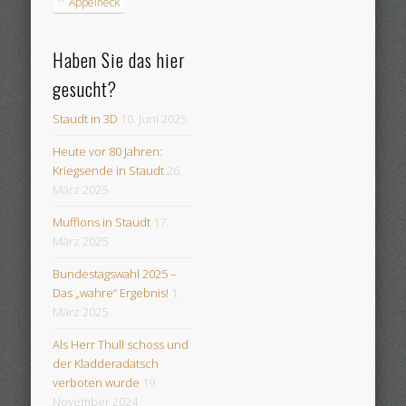
Äppelheck
Haben Sie das hier
gesucht?
Staudt in 3D
10. Juni 2025
Heute vor 80 Jahren:
Kriegsende in Staudt
26.
März 2025
Mufflons in Staudt
17.
März 2025
Bundestagswahl 2025 –
Das „wahre“ Ergebnis!
1.
März 2025
Als Herr Thull schoss und
der Kladderadatsch
verboten wurde
19.
November 2024