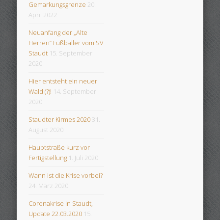
Gemarkungsgrenze
20.
April 2022
Neuanfang der „Alte
Herren“ Fußballer vom SV
Staudt
15. September
2020
Hier entsteht ein neuer
Wald (?)!
14. September
2020
Staudter Kirmes 2020
31.
August 2020
Hauptstraße kurz vor
Fertigstellung
1. Juli 2020
Wann ist die Krise vorbei?
24. März 2020
Coronakrise in Staudt,
Update 22.03.2020
15.