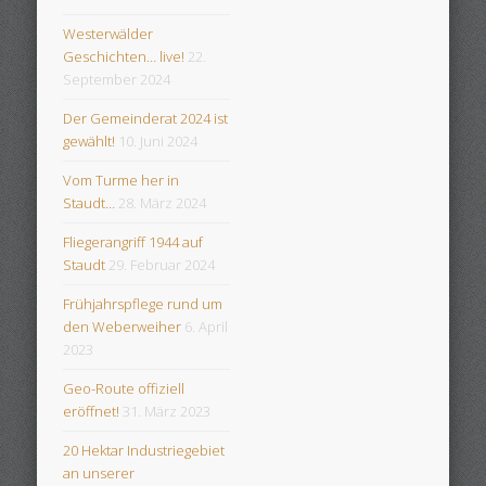
Westerwälder
Geschichten… live!
22.
September 2024
Der Gemeinderat 2024 ist
gewählt!
10. Juni 2024
Vom Turme her in
Staudt…
28. März 2024
Fliegerangriff 1944 auf
Staudt
29. Februar 2024
Frühjahrspflege rund um
den Weberweiher
6. April
2023
Geo-Route offiziell
eröffnet!
31. März 2023
20 Hektar Industriegebiet
an unserer