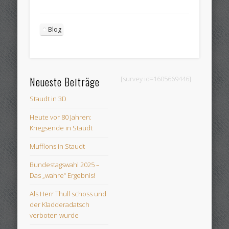
Blog
Neueste Beiträge
[survey id=1605669446]
Staudt in 3D
Heute vor 80 Jahren:
Kriegsende in Staudt
Mufflons in Staudt
Bundestagswahl 2025 –
Das „wahre“ Ergebnis!
Als Herr Thull schoss und
der Kladderadatsch
verboten wurde