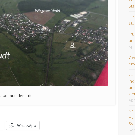
Sta
Fli
Sta
Frü
um
Apr
Geo
erö
20 
Ind
uns
Ge
taudt aus der Luft
Apr
Neu
Her
SV 
k
WhatsApp
Sep