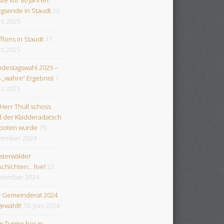
egsende in Staudt
26.
z 2025
flons in Staudt
17.
z 2025
destagswahl 2025 –
 „wahre“ Ergebnis!
1.
z 2025
 Herr Thull schoss
 der Kladderadatsch
boten wurde
19.
vember 2024
terwälder
chichten… live!
22.
tember 2024
 Gemeinderat 2024
gewählt!
10. Juni 2024
 Turme her in