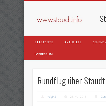
St
Facebook
Twitter
STARTSEITE
AKTUELLES
SEHENS
IMPRESSUM
Rundflug über Staudt
holgi42
25. Mai 2015
Ges