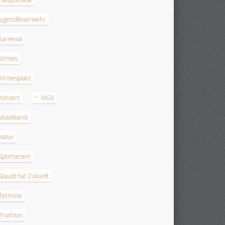
Jugendfeuerwehr
Karneval
Kirmes
Kirmesplatz
Konzert
MGV
Musikband
Natur
Sportverein
Staudt hat Zukunft
Termine
Triathlon