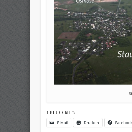
S
T E I L E N M I T:
E-Mail
Drucken
Faceboo