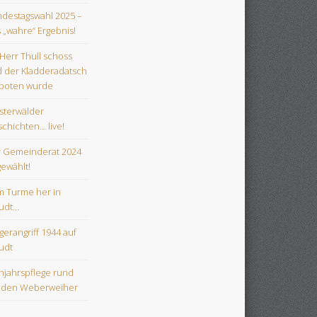
destagswahl 2025 –
 „wahre“ Ergebnis!
 Herr Thull schoss
 der Kladderadatsch
boten wurde
terwälder
chichten… live!
 Gemeinderat 2024
gewählt!
 Turme her in
udt…
egerangriff 1944 auf
udt
hjahrspflege rund
 den Weberweiher