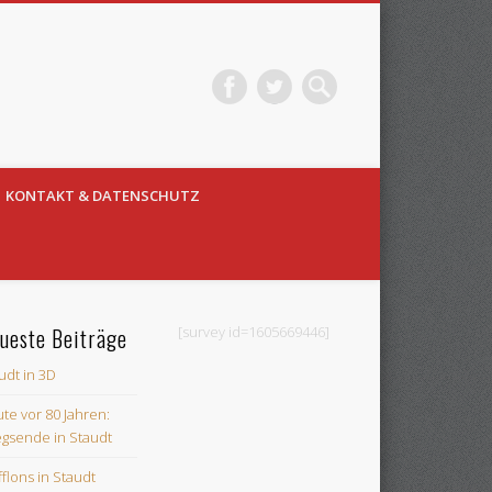
KONTAKT & DATENSCHUTZ
ueste Beiträge
[survey id=1605669446]
udt in 3D
te vor 80 Jahren:
egsende in Staudt
flons in Staudt