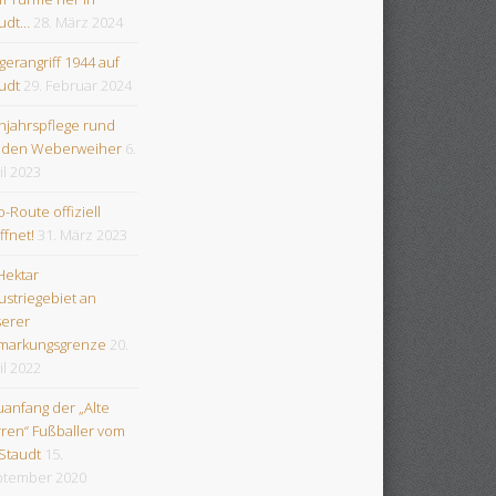
udt…
28. März 2024
egerangriff 1944 auf
udt
29. Februar 2024
hjahrspflege rund
 den Weberweiher
6.
il 2023
-Route offiziell
ffnet!
31. März 2023
Hektar
ustriegebiet an
erer
markungsgrenze
20.
il 2022
anfang der „Alte
ren“ Fußballer vom
Staudt
15.
tember 2020