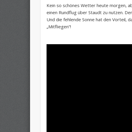
Kein so schönes Wetter heute morgen, abe
einen Rundflug über Staudt zu nutzen. De
Und die fehlende Sonne hat den Vorteil, d
„Mitfliegen“!