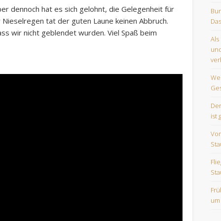
r dennoch hat es sich gelohnt, die Gelegenheit für
Bun
r Nieselregen tat der guten Laune keinen Abbruch.
Das
ass wir nicht geblendet wurden. Viel Spaß beim
Als
und
ver
Wes
Ges
Der
ist 
Vom
Sta
Fli
Sta
Frü
um