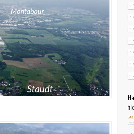
Ha
hi
Sta
202
Heu