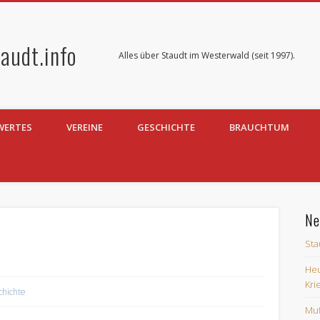
audt.info
Alles über Staudt im Westerwald (seit 1997).
WERTES
VEREINE
GESCHICHTE
BRAUCHTUM
Ne
Sta
Heu
Kri
chichte
Muf