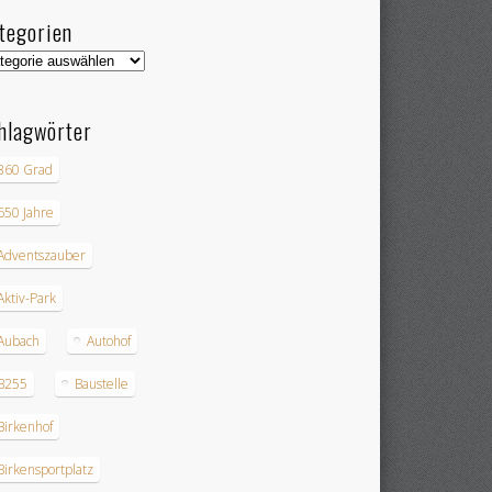
tegorien
egorien
hlagwörter
360 Grad
650 Jahre
Adventszauber
Aktiv-Park
Aubach
Autohof
B255
Baustelle
Birkenhof
Birkensportplatz