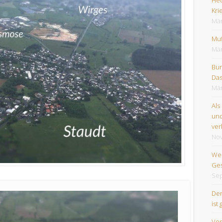
Kri
Mär
Muf
Mär
Bun
Das
Mär
Als
und
ver
No
Wes
Ges
Sep
Der
ist 
Vom