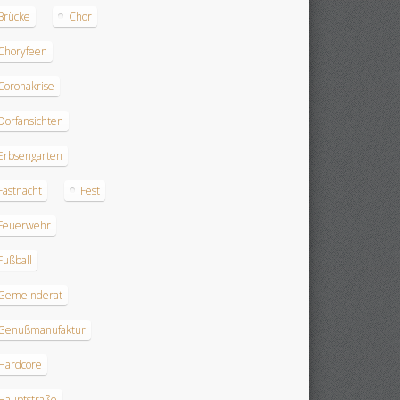
Brücke
Chor
Choryfeen
Coronakrise
Dorfansichten
Erbsengarten
Fastnacht
Fest
Feuerwehr
Fußball
Gemeinderat
Genußmanufaktur
Hardcore
Hauptstraße