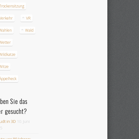
Trockensitzung
Verkehr
VR
Wahlen
Wald
Wetter
Wildkatze
Witze
Äppelheck
ben Sie das
er gesucht?
udt in 3D
10. Juni
5
te vor 80 Jahren: