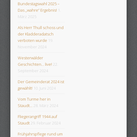
Bundestagswahl 2025 –
Das „wahre“ Ergebnis!
1.
März 2025
Als Herr Thull schoss und
der Kladderadatsch
verboten wurde
19.
November 2024
Westerwälder
Geschichten… live!
22.
September 2024
Der Gemeinderat 2024 ist
gewählt!
10. Juni 2024
Vom Turme her in
Staudt…
28. März 2024
Fliegerangriff 1944 auf
Staudt
29. Februar 2024
Frühjahrspflege rund um