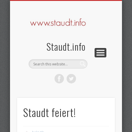
KONTAKT & DATENSCHUTZ
SEHENSWERTES
BRAUCHTUM
GESCHICHTE
STARTSEITE
IMPRESSUM
AKTUELLES
VEREINE
Staudt.info
Staudt feiert!