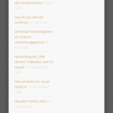
den Weberweiher
6. April
2023
Geo-Route offiziell
eröffnet!
31. März 2023
20 Hektar Industriegebiet
an unserer
Gemarkungsgrenze
20.
April 2022
Neuanfang der „Alte
Herren“ Fußballer vom SV
Staudt
15. September
2020
Hier entsteht ein neuer
Wald (?)!
14. September
2020
Staudter Kirmes 2020
31.
August 2020