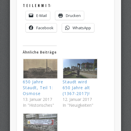
T E I L E N M I T:
E-Mail
Drucken
Facebook
WhatsApp
Ähnliche Beiträge
650 Jahre
Staudt wird
Staudt, Teil 1:
650 Jahre alt
Osmose
(1367-2017)!
13. Januar 2017
12. Januar 2017
In "Historisches"
In "Neuigkeiten"