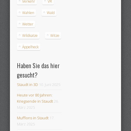
Verkehr
VR
Wahlen
Wald
Wetter
Wildkatze
Witze
Äppelheck
Haben Sie das hier
gesucht?
Staudt in 3D
10. Juni 2025
Heute vor 80 Jahren:
Kriegsende in Staudt
26.
März 2025
Mufflons in Staudt
17.
März 2025