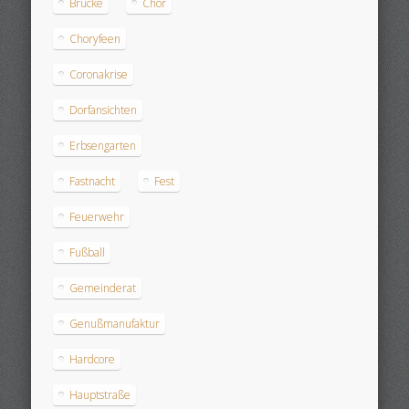
Brücke
Chor
Choryfeen
Coronakrise
Dorfansichten
Erbsengarten
Fastnacht
Fest
Feuerwehr
Fußball
Gemeinderat
Genußmanufaktur
Hardcore
Hauptstraße