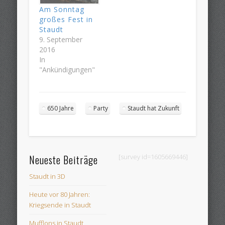
Am Sonntag
großes Fest in
Staudt
9. September
2016
In
"Ankündigungen"
650 Jahre
Party
Staudt hat Zukunft
Neueste Beiträge
[survey id=1605669446]
Staudt in 3D
Heute vor 80 Jahren:
Kriegsende in Staudt
Mufflons in Staudt