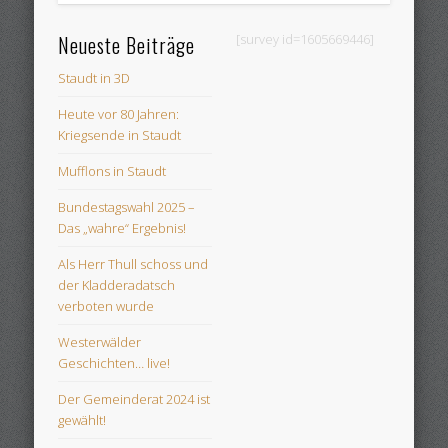
Neueste Beiträge
[survey id=1605669446]
Staudt in 3D
Heute vor 80 Jahren:
Kriegsende in Staudt
Mufflons in Staudt
Bundestagswahl 2025 –
Das „wahre“ Ergebnis!
Als Herr Thull schoss und
der Kladderadatsch
verboten wurde
Westerwälder
Geschichten… live!
Der Gemeinderat 2024 ist
gewählt!