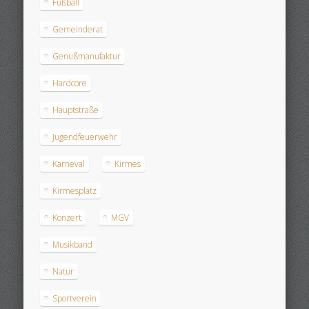
Fußball
Gemeinderat
Genußmanufaktur
Hardcore
Hauptstraße
Jugendfeuerwehr
Karneval
Kirmes
Kirmesplatz
Konzert
MGV
Musikband
Natur
Sportverein