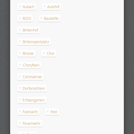
Aubach
Autohof
B255
Baustelle
Birkenhof
Birkensportplatz
Brücke
Chor
Choryfeen
Coronakrise
Dorfansichten
Erbsengarten
Fastnacht
Fest
Feuerwehr