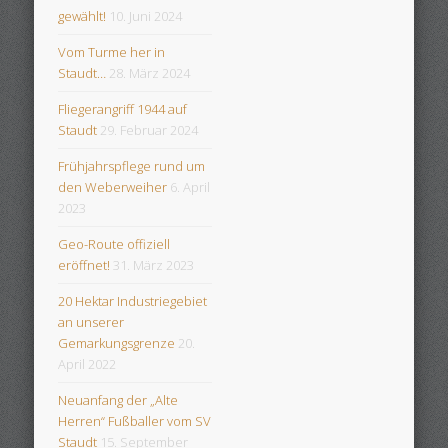
gewählt!
10. Juni 2024
Vom Turme her in
Staudt…
28. März 2024
Fliegerangriff 1944 auf
Staudt
29. Februar 2024
Frühjahrspflege rund um
den Weberweiher
6. April
2023
Geo-Route offiziell
eröffnet!
31. März 2023
20 Hektar Industriegebiet
an unserer
Gemarkungsgrenze
20.
April 2022
Neuanfang der „Alte
Herren“ Fußballer vom SV
Staudt
15. September