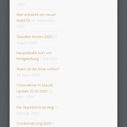
2020
Hier entsteht ein neuer
Wald (?)!
14. September
2020
Staudter Kirmes 2020
31.
August 2020
Hauptstraße kurz vor
Fertigstellung
1. Juli 2020
Wann ist die Krise vorbei?
24. März 2020
Coronakrise in Staudt,
Update 22.03.2020
15.
März 2020
Die Äppelheck ist weg!
15.
Februar 2020
Trockensitzung 2020 –