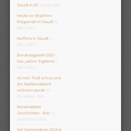
Staudt in 3D
10. Juni 2025
Heute vor 80 Jahren:
Kriegsende in Staudt
26.
März 2025
Mufflons in Staudt
17.
März 2025
Bundestagswahl 2025 –
Das „wahre“ Ergebnis!
1.
März 2025
Als Herr Thull schoss und
der Kladderadatsch
verboten wurde
19.
November 2024
Westerwälder
Geschichten… live!
22.
September 2024
Der Gemeinderat 2024 ist