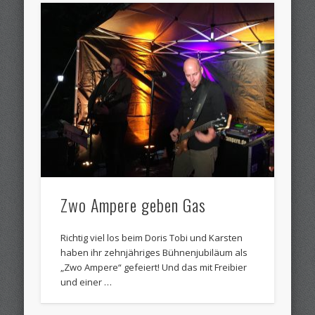
Zwo Ampere geben Gas
Richtig viel los beim Doris Tobi und Karsten
haben ihr zehnjähriges Bühnenjubiläum als
„Zwo Ampere“ gefeiert! Und das mit Freibier
und einer …