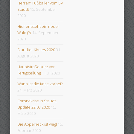
Herren“ Fußballer vom SV
Staudt
15. September
2020
Hier entsteht ein neuer
Wald (?)!
14. September
2020
Staudter Kirmes 2020
31.
August 2020
Hauptstraße kurz vor
Fertigstellung
1. Juli 2020
Wann ist die Krise vorbei?
24. März 2020
Coronakrise in Staudt,
Update 22.03.2020
15.
März 2020
Die Äppelheck ist weg!
15.
Februar 2020