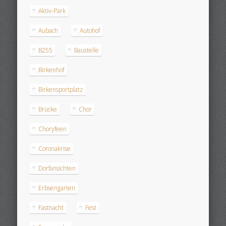
Aktiv-Park
Aubach
Autohof
B255
Baustelle
Birkenhof
Birkensportplatz
Brücke
Chor
Choryfeen
Coronakrise
Dorfansichten
Erbsengarten
Fastnacht
Fest