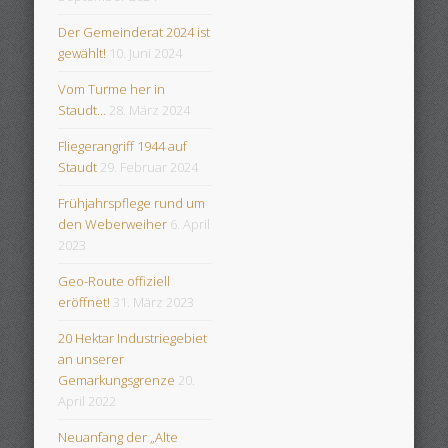
Der Gemeinderat 2024 ist
gewählt!
10. Juni 2024
Vom Turme her in
Staudt…
28. März 2024
Fliegerangriff 1944 auf
Staudt
29. Februar 2024
Frühjahrspflege rund um
den Weberweiher
6. April
2023
Geo-Route offiziell
eröffnet!
31. März 2023
20 Hektar Industriegebiet
an unserer
Gemarkungsgrenze
20.
April 2022
Neuanfang der „Alte