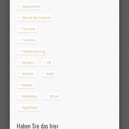
Sportverein
Staudt hat Zukunft
Termine
Triathlon
Trockensitzung
Verkehr
VR
Wahlen
Wald
Wetter
Wildkatze
Witze
Äppelheck
Haben Sie das hier