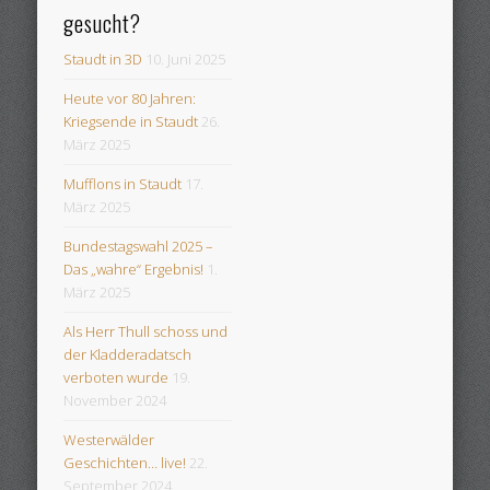
gesucht?
Staudt in 3D
10. Juni 2025
Heute vor 80 Jahren:
Kriegsende in Staudt
26.
März 2025
Mufflons in Staudt
17.
März 2025
Bundestagswahl 2025 –
Das „wahre“ Ergebnis!
1.
März 2025
Als Herr Thull schoss und
der Kladderadatsch
verboten wurde
19.
November 2024
Westerwälder
Geschichten… live!
22.
September 2024