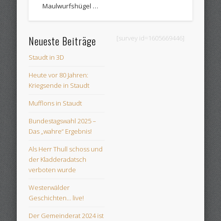
Maulwurfshügel …
Neueste Beiträge
[survey id=1605669446]
Staudt in 3D
Heute vor 80 Jahren:
Kriegsende in Staudt
Mufflons in Staudt
Bundestagswahl 2025 –
Das „wahre“ Ergebnis!
Als Herr Thull schoss und
der Kladderadatsch
verboten wurde
Westerwälder
Geschichten… live!
Der Gemeinderat 2024 ist