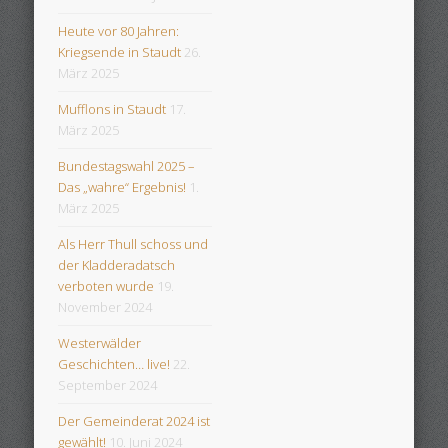
Heute vor 80 Jahren:
Kriegsende in Staudt
26.
März 2025
Mufflons in Staudt
17.
März 2025
Bundestagswahl 2025 –
Das „wahre“ Ergebnis!
1.
März 2025
Als Herr Thull schoss und
der Kladderadatsch
verboten wurde
19.
November 2024
Westerwälder
Geschichten… live!
22.
September 2024
Der Gemeinderat 2024 ist
gewählt!
10. Juni 2024