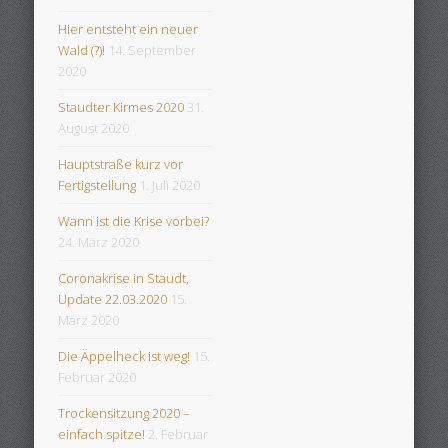
Hier entsteht ein neuer
Wald (?)!
14. September
2020
Staudter Kirmes 2020
31.
August 2020
Hauptstraße kurz vor
Fertigstellung
1. Juli 2020
Wann ist die Krise vorbei?
24. März 2020
Coronakrise in Staudt,
Update 22.03.2020
15.
März 2020
Die Äppelheck ist weg!
15.
Februar 2020
Trockensitzung 2020 –
einfach spitze!
2. Februar