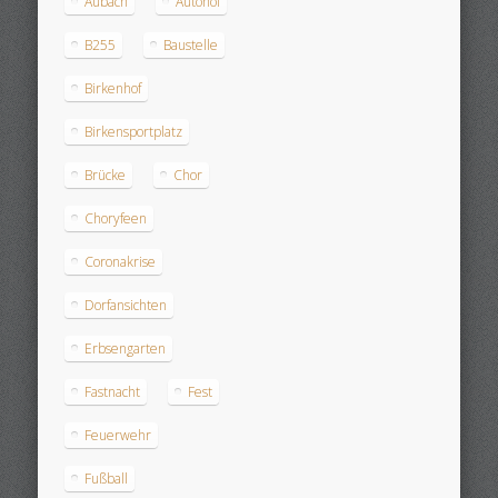
Aubach
Autohof
B255
Baustelle
Birkenhof
Birkensportplatz
Brücke
Chor
Choryfeen
Coronakrise
Dorfansichten
Erbsengarten
Fastnacht
Fest
Feuerwehr
Fußball