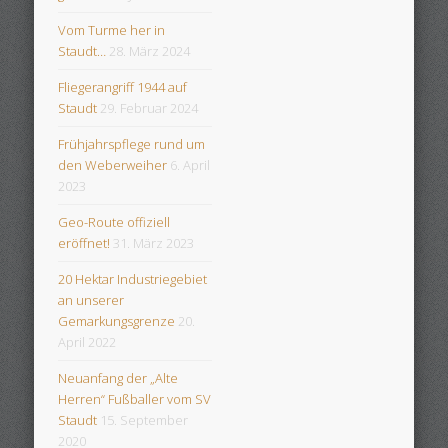
Vom Turme her in
Staudt…
28. März 2024
Fliegerangriff 1944 auf
Staudt
29. Februar 2024
Frühjahrspflege rund um
den Weberweiher
6. April
2023
Geo-Route offiziell
eröffnet!
31. März 2023
20 Hektar Industriegebiet
an unserer
Gemarkungsgrenze
20.
April 2022
Neuanfang der „Alte
Herren“ Fußballer vom SV
Staudt
15. September
2020