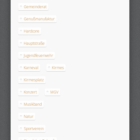
Gemeinderat
Genußmanufaktur
Hardcore
Hauptstraße
Jugendfeuerwehr
Karneval
Kirmes
Kirmesplatz
Konzert
MGV
Musikband
Natur
Sportverein