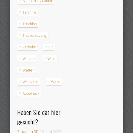
Staudt hat Zukunft
Termine
Triathlon
Trockensitzung
Verkehr
VR
Wahlen
Wald
Wetter
Wildkatze
Witze
Äppelheck
Haben Sie das hier
gesucht?
Staudt in 3D
10. Juni 2025