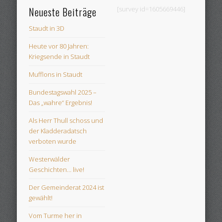
Neueste Beiträge
[survey id=1605669446]
Staudt in 3D
Heute vor 80 Jahren:
Kriegsende in Staudt
Mufflons in Staudt
Bundestagswahl 2025 –
Das „wahre“ Ergebnis!
Als Herr Thull schoss und
der Kladderadatsch
verboten wurde
Westerwälder
Geschichten… live!
Der Gemeinderat 2024 ist
gewählt!
Vom Turme her in