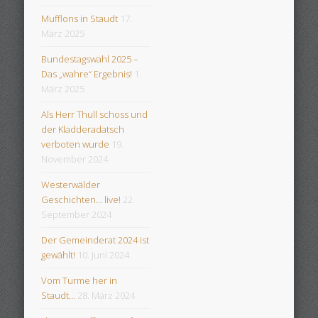
Mufflons in Staudt
17.
März 2025
Bundestagswahl 2025 –
Das „wahre“ Ergebnis!
1.
März 2025
Als Herr Thull schoss und
der Kladderadatsch
verboten wurde
19.
November 2024
Westerwälder
Geschichten… live!
22.
September 2024
Der Gemeinderat 2024 ist
gewählt!
10. Juni 2024
Vom Turme her in
Staudt…
28. März 2024