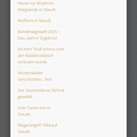
Heute vor 80 Jahren:
Kriegsende in Staudt
Mufflons in Staudt
Bundestagswahl 2025 –
Das „wahre“ Ergebnis!
Als Herr Thull schoss und
der Kladderadatsch
verboten wurde
Westerwälder
Geschichten… live!
Der Gemeinderat 2024 ist
gewählt!
Vom Turme her in
Staudt…
Fliegerangriff 1944 auf
Staudt