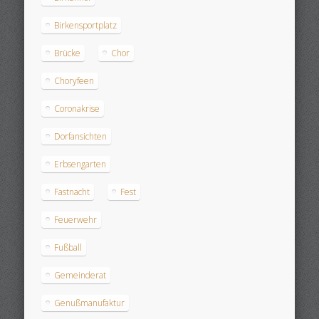
Birkensportplatz
Brücke
Chor
Choryfeen
Coronakrise
Dorfansichten
Erbsengarten
Fastnacht
Fest
Feuerwehr
Fußball
Gemeinderat
Genußmanufaktur