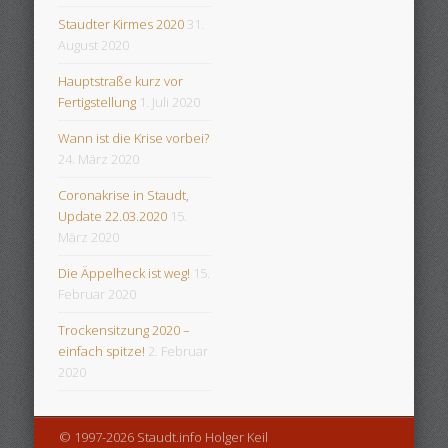
Staudter Kirmes 2020
31.
August 2020
Hauptstraße kurz vor
Fertigstellung
1. Juli 2020
Wann ist die Krise vorbei?
24. März 2020
Coronakrise in Staudt,
Update 22.03.2020
15.
März 2020
Die Äppelheck ist weg!
15.
Februar 2020
Trockensitzung 2020 –
einfach spitze!
2. Februar
2020
© 1997-2026 Staudt.info Holger Keil