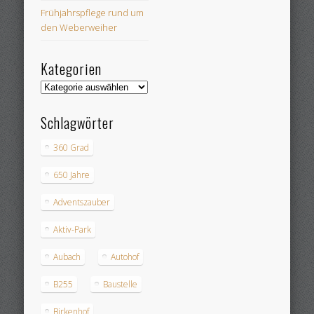
Frühjahrspflege rund um
den Weberweiher
Kategorien
Kategorien
Schlagwörter
360 Grad
650 Jahre
Adventszauber
Aktiv-Park
Aubach
Autohof
B255
Baustelle
Birkenhof