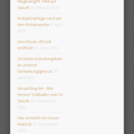
Fliegerangriff 1944 auf
Staudt
29. Februar 2024
Frühjahrspflege rund um
den Weberweiher
6. April
2023
Geo-Route offiziell
eröffnet!
31. März 2023
20 Hektar Industriegebiet
an unserer
Gemarkungsgrenze
20.
April 2022
Neuanfang der „Alte
Herren“ Fußballer vom SV
Staudt
15. September
2020
Hier entsteht ein neuer
Wald (?)!
14. September
2020