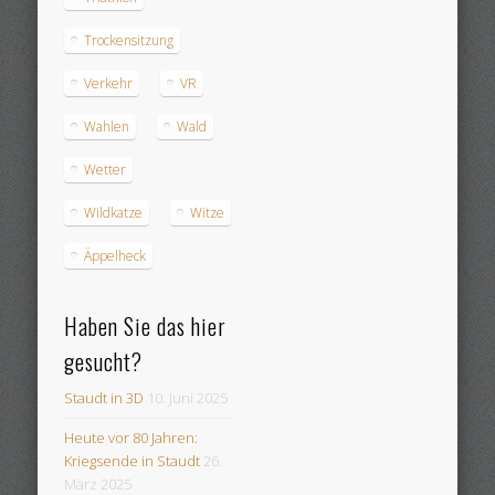
Trockensitzung
Verkehr
VR
Wahlen
Wald
Wetter
Wildkatze
Witze
Äppelheck
Haben Sie das hier
gesucht?
Staudt in 3D
10. Juni 2025
Heute vor 80 Jahren:
Kriegsende in Staudt
26.
März 2025