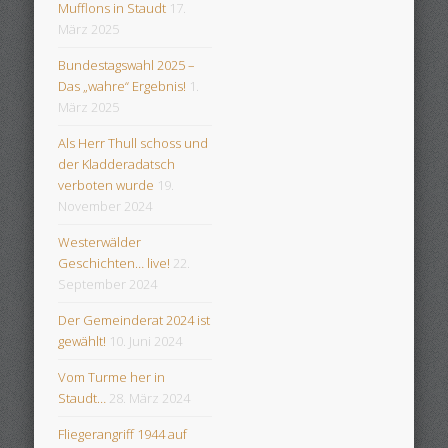
Mufflons in Staudt
17.
März 2025
Bundestagswahl 2025 –
Das „wahre“ Ergebnis!
1.
März 2025
Als Herr Thull schoss und
der Kladderadatsch
verboten wurde
19.
November 2024
Westerwälder
Geschichten… live!
22.
September 2024
Der Gemeinderat 2024 ist
gewählt!
10. Juni 2024
Vom Turme her in
Staudt…
28. März 2024
Fliegerangriff 1944 auf