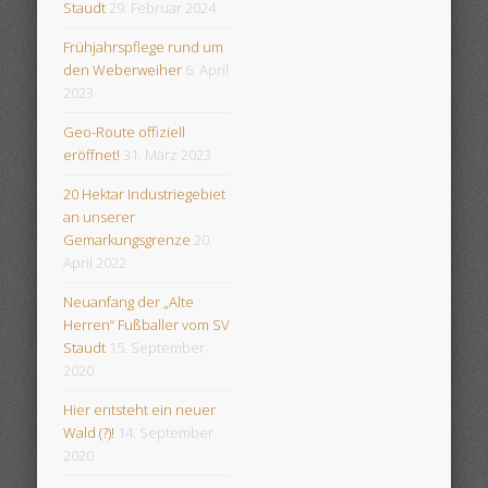
Staudt
29. Februar 2024
Frühjahrspflege rund um
den Weberweiher
6. April
2023
Geo-Route offiziell
eröffnet!
31. März 2023
20 Hektar Industriegebiet
an unserer
Gemarkungsgrenze
20.
April 2022
Neuanfang der „Alte
Herren“ Fußballer vom SV
Staudt
15. September
2020
Hier entsteht ein neuer
Wald (?)!
14. September
2020