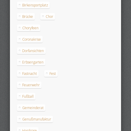
Birkensportplatz
Brücke
Chor
Choryfeen
Coronakrise
Dorfansichten
Erbsengarten
Fastnacht
Fest
Feuerwehr
Fußball
Gemeinderat
Genußmanufaktur
Hardcore