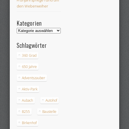
Frühjahrspflege rund um
den Weberweiher
Kategorien
Kategorien
Schlagwörter
360 Grad
650 Jahre
Adventszauber
Aktiv-Park
Aubach
Autohof
B255
Baustelle
Birkenhof