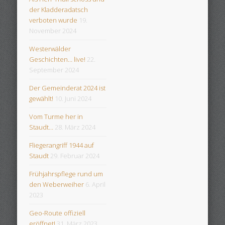
der Kladderadatsch
verboten wurde
19.
November 2024
Westerwälder
Geschichten… live!
22.
September 2024
Der Gemeinderat 2024 ist
gewählt!
10. Juni 2024
Vom Turme her in
Staudt…
28. März 2024
Fliegerangriff 1944 auf
Staudt
29. Februar 2024
Frühjahrspflege rund um
den Weberweiher
6. April
2023
Geo-Route offiziell
eröffnet!
31. März 2023