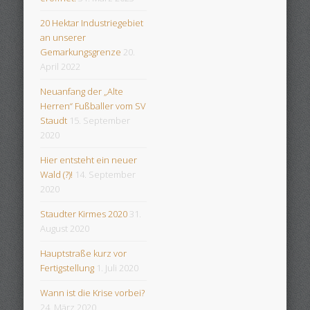
20 Hektar Industriegebiet
an unserer
Gemarkungsgrenze
20.
April 2022
Neuanfang der „Alte
Herren“ Fußballer vom SV
Staudt
15. September
2020
Hier entsteht ein neuer
Wald (?)!
14. September
2020
Staudter Kirmes 2020
31.
August 2020
Hauptstraße kurz vor
Fertigstellung
1. Juli 2020
Wann ist die Krise vorbei?
24. März 2020