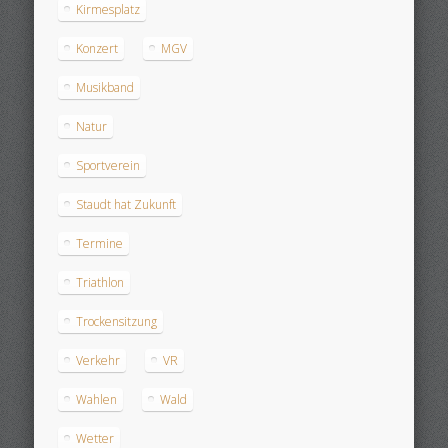
Kirmesplatz
Konzert
MGV
Musikband
Natur
Sportverein
Staudt hat Zukunft
Termine
Triathlon
Trockensitzung
Verkehr
VR
Wahlen
Wald
Wetter