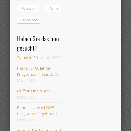
Wildkatze
Witze
Äppelheck
Haben Sie das hier
gesucht?
Staudt in 3D
10. Juni 2025
Heute vor 80 Jahren:
Kriegsende in Staudt
26.
März 2025
Mufflons in Staudt
17.
März 2025
Bundestagswahl 2025 –
Das „wahre“ Ergebnis!
1.
März 2025
Als Herr Thull schoss und