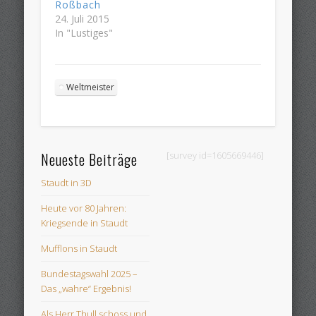
Roßbach
24. Juli 2015
In "Lustiges"
Weltmeister
Neueste Beiträge
[survey id=1605669446]
Staudt in 3D
Heute vor 80 Jahren:
Kriegsende in Staudt
Mufflons in Staudt
Bundestagswahl 2025 –
Das „wahre“ Ergebnis!
Als Herr Thull schoss und