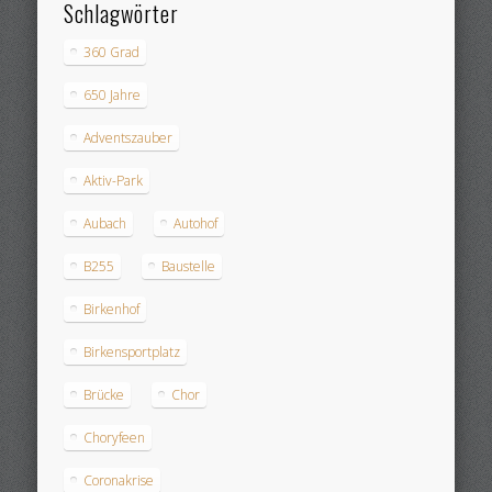
Schlagwörter
360 Grad
650 Jahre
Adventszauber
Aktiv-Park
Aubach
Autohof
B255
Baustelle
Birkenhof
Birkensportplatz
Brücke
Chor
Choryfeen
Coronakrise