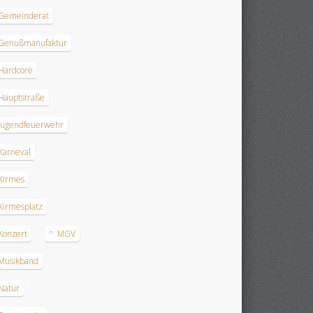
Gemeinderat
Genußmanufaktur
Hardcore
Hauptstraße
Jugendfeuerwehr
Karneval
Kirmes
Kirmesplatz
Konzert
MGV
Musikband
Natur