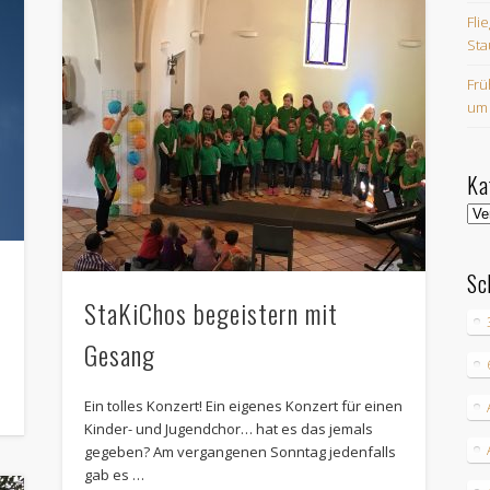
Fli
Sta
Frü
um
Ka
Kat
Sc
StaKiChos begeistern mit
Gesang
Ein tolles Konzert! Ein eigenes Konzert für einen
Kinder- und Jugendchor… hat es das jemals
gegeben? Am vergangenen Sonntag jedenfalls
gab es …