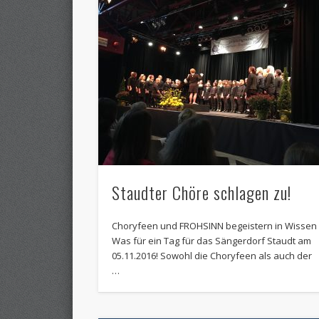
Staudter Chöre schlagen zu!
Choryfeen und FROHSINN begeistern in Wissen
Was für ein Tag für das Sängerdorf Staudt am
05.11.2016! Sowohl die Choryfeen als auch der
…