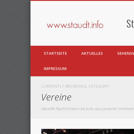
St
Facebook
Twitter
STARTSEITE
AKTUELLES
SEHENS
IMPRESSUM
CURRENTLY BROWSING CATEGORY
Vereine
Aktuelle Nachrichten um bzw. aus unseren Vereine