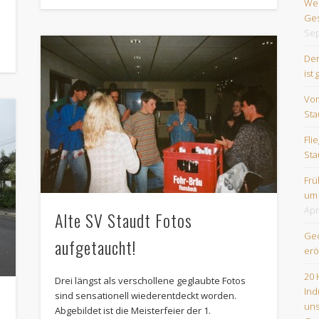
Wes
Ges
Sep
Der
ist 
Vom
Sta
Fli
Sta
Frü
um
Apr
Alte SV Staudt Fotos
Geo
aufgetaucht!
erö
20 
Drei längst als verschollene geglaubte Fotos
Ind
sind sensationell wiederentdeckt worden.
uns
Abgebildet ist die Meisterfeier der 1.