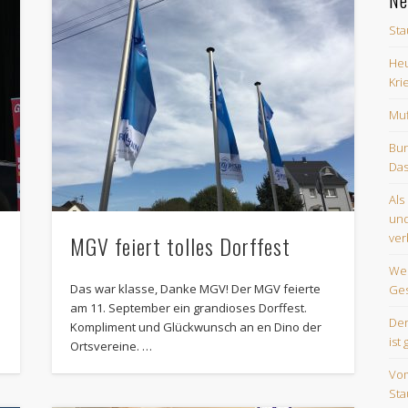
Sta
Heu
Kri
Muf
Bun
Das
Als
und
ver
MGV feiert tolles Dorffest
Wes
Das war klasse, Danke MGV! Der MGV feierte
Ges
am 11. September ein grandioses Dorffest.
Der
Kompliment und Glückwunsch an en Dino der
ist 
Ortsvereine. …
Vom
Sta