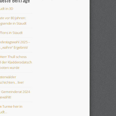
udt in 3D
te vor 80 Jahren:
egsende in Staudt
flons in Staudt
destagswahl 2025 –
 „wahre“ Ergebnis!
 Herr Thull schoss
 der Kladderadatsch
boten wurde
terwälder
chichten… live!
 Gemeinderat 2024
gewählt!
 Turme her in
udt…