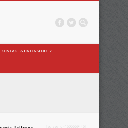
KONTAKT & DATENSCHUTZ
ueste Beiträge
[survey id=1605669446]