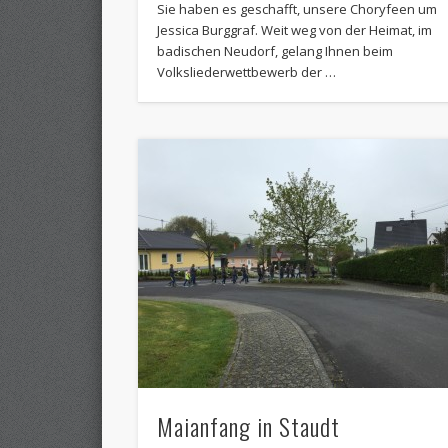
Sie haben es geschafft, unsere Choryfeen um
Jessica Burggraf. Weit weg von der Heimat, im
badischen Neudorf, gelang Ihnen beim
Volksliederwettbewerb der …
Maianfang in Staudt