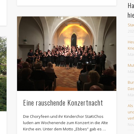
Ha
hi
Sta
202
Heu
Kri
Mär
Muf
Mär
Bun
Das
Mär
Eine rauschende Konzertnacht
Als
und
Die Choryfeen und ihr Kinderchor StaKiChos
ver
luden am Wochenende zum Konzert in die Alte
No
Kirche ein. Unter dem Motto „Ebbes“ gab es …