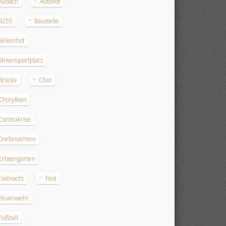
Aubach
Autohof
B255
Baustelle
Birkenhof
Birkensportplatz
Brücke
Chor
Choryfeen
Coronakrise
Dorfansichten
Erbsengarten
Fastnacht
Fest
Feuerwehr
Fußball