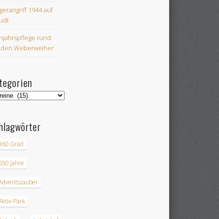
egerangriff 1944 auf
udt
hjahrspflege rund
 den Weberweiher
tegorien
egorien
hlagwörter
360 Grad
650 Jahre
Adventszauber
Aktiv-Park