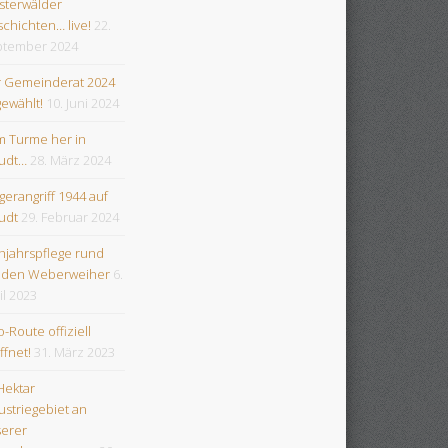
terwälder
chichten… live!
22.
tember 2024
 Gemeinderat 2024
gewählt!
10. Juni 2024
 Turme her in
udt…
28. März 2024
egerangriff 1944 auf
udt
29. Februar 2024
hjahrspflege rund
 den Weberweiher
6.
il 2023
-Route offiziell
ffnet!
31. März 2023
Hektar
ustriegebiet an
erer