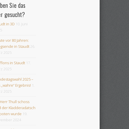
ben Sie das
er gesucht?
udt in 3D
10. Juni
5
te vor 80 Jahren:
egsende in Staudt
26.
z 2025
flons in Staudt
17.
z 2025
destagswahl 2025 –
 „wahre“ Ergebnis!
1.
z 2025
 Herr Thull schoss
 der Kladderadatsch
boten wurde
19.
vember 2024