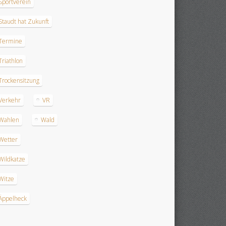
Sportverein
Staudt hat Zukunft
Termine
Triathlon
Trockensitzung
Verkehr
VR
Wahlen
Wald
Wetter
Wildkatze
Witze
Äppelheck