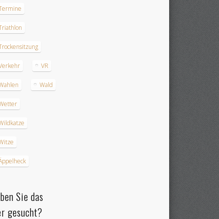
Termine
Triathlon
Trockensitzung
Verkehr
VR
Wahlen
Wald
Wetter
Wildkatze
Witze
Äppelheck
ben Sie das
er gesucht?