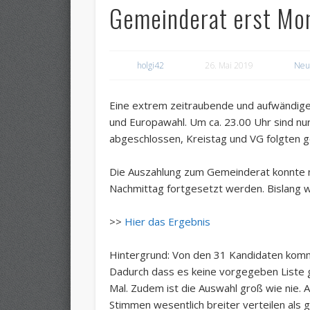
Gemeinderat erst Mo
holgi42
26. Mai 2019
Neu
Eine extrem zeitraubende und aufwändige
und Europawahl. Um ca. 23.00 Uhr sind n
abgeschlossen, Kreistag und VG folgten g
Die Auszahlung zum Gemeinderat konnte
Nachmittag fortgesetzt werden. Bislang w
>>
Hier das Ergebnis
Hintergrund: Von den 31 Kandidaten komm
Dadurch dass es keine vorgegeben Liste gi
Mal. Zudem ist die Auswahl groß wie nie. 
Stimmen wesentlich breiter verteilen als 