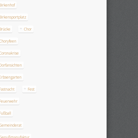
Birkenhof
Birkensportplatz
Brücke
Chor
Choryfeen
Coronakrise
Dorfansichten
Erbsengarten
Fastnacht
Fest
Feuerwehr
Fußball
Gemeinderat
Genußmanufaktur