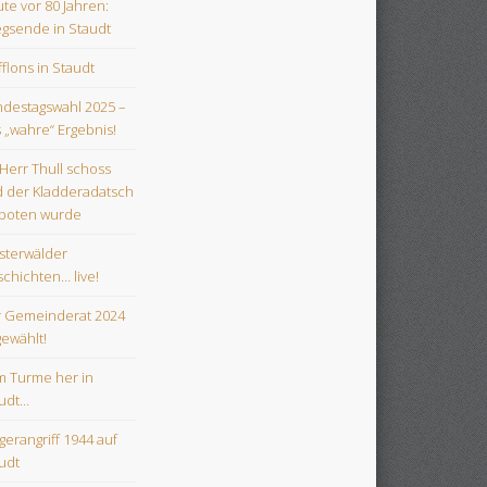
te vor 80 Jahren:
egsende in Staudt
flons in Staudt
destagswahl 2025 –
 „wahre“ Ergebnis!
 Herr Thull schoss
 der Kladderadatsch
boten wurde
terwälder
chichten… live!
 Gemeinderat 2024
gewählt!
 Turme her in
udt…
egerangriff 1944 auf
udt