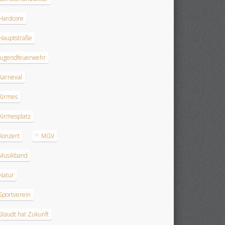
Hardcore
Hauptstraße
Jugendfeuerwehr
Karneval
Kirmes
Kirmesplatz
Konzert
MGV
Musikband
Natur
Sportverein
Staudt hat Zukunft