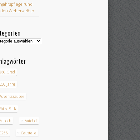
hjahrspflege rund
 den Weberweiher
tegorien
egorien
hlagwörter
360 Grad
650 Jahre
Adventszauber
Aktiv-Park
Aubach
Autohof
B255
Baustelle