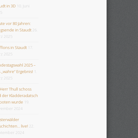
udt in 3D
10. Juni
5
te vor 80 Jahren:
egsende in Staudt
26.
z 2025
flons in Staudt
17.
z 2025
destagswahl 2025 –
 „wahre“ Ergebnis!
1.
z 2025
 Herr Thull schoss
 der Kladderadatsch
boten wurde
19.
vember 2024
terwälder
chichten… live!
22.
tember 2024