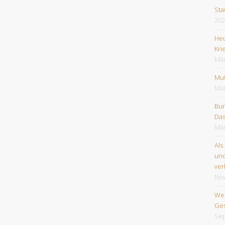
Sta
202
Heu
Kri
Mär
Muf
Mär
Bun
Das
Mär
Als
und
ver
No
Wes
Ges
Sep