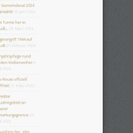
 Gemeinderat 2024
gewählt!
10. Juni 2024
 Turme her in
udt…
28. März 2024
egerangriff 1944 auf
udt
29. Februar 2024
hjahrspflege rund
 den Weberweiher
6.
il 2023
-Route offiziell
ffnet!
31. März 2023
Hektar
ustriegebiet an
erer
markungsgrenze
20.
il 2022
anfang der „Alte