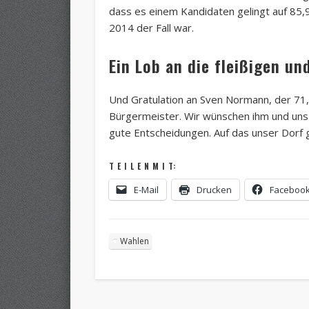
dass es einem Kandidaten gelingt auf 85
2014 der Fall war.
Ein Lob an die fleißigen u
Und Gratulation an Sven Normann, der 71,7
Bürgermeister. Wir wünschen ihm und uns
gute Entscheidungen. Auf das unser Dorf
T E I L E N M I T:
E-Mail
Drucken
Faceboo
Wahlen