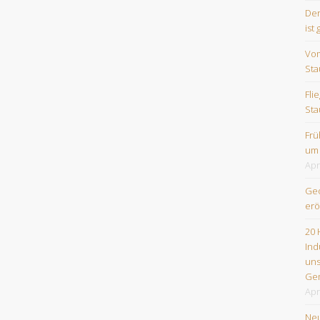
Der
ist 
Vom
Sta
Fli
Sta
Frü
um
Apr
Geo
erö
20 
Ind
uns
Ge
Apr
Neu