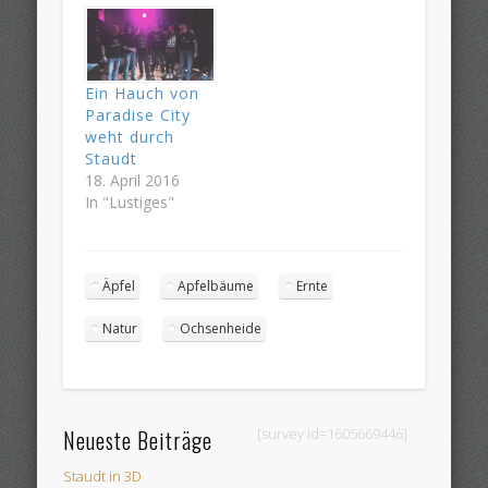
Ein Hauch von
Paradise City
weht durch
Staudt
18. April 2016
In "Lustiges"
Äpfel
Apfelbäume
Ernte
Natur
Ochsenheide
Neueste Beiträge
[survey id=1605669446]
Staudt in 3D