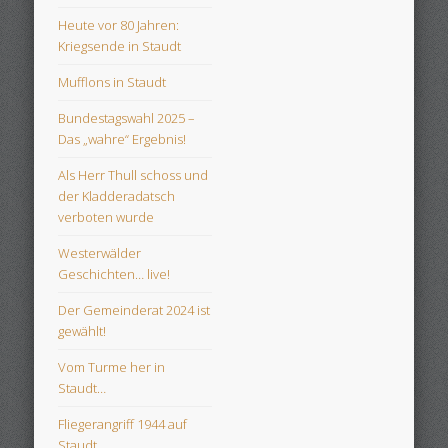
Heute vor 80 Jahren:
Kriegsende in Staudt
Mufflons in Staudt
Bundestagswahl 2025 –
Das „wahre“ Ergebnis!
Als Herr Thull schoss und
der Kladderadatsch
verboten wurde
Westerwälder
Geschichten… live!
Der Gemeinderat 2024 ist
gewählt!
Vom Turme her in
Staudt…
Fliegerangriff 1944 auf
Staudt