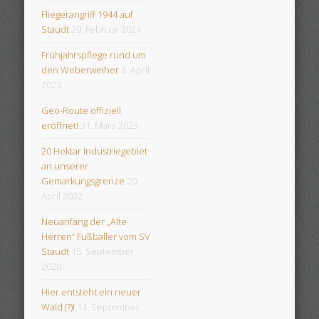
Fliegerangriff 1944 auf
Staudt
29. Februar 2024
Frühjahrspflege rund um
den Weberweiher
6. April
2023
Geo-Route offiziell
eröffnet!
31. März 2023
20 Hektar Industriegebiet
an unserer
Gemarkungsgrenze
20.
April 2022
Neuanfang der „Alte
Herren“ Fußballer vom SV
Staudt
15. September
2020
Hier entsteht ein neuer
Wald (?)!
14. September