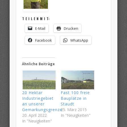
T E I L E N M I T:
E-Mail
Drucken
Facebook
WhatsApp
Ähnliche Beiträge
20 Hektar
Fast 100 freie
Industriegebiet
Bauplätze in
an unserer
Staudt
Gemarkungsgrenze
25. März 2015
20. April 2022
In "Neuigkeiten"
In "Neuigkeiten"