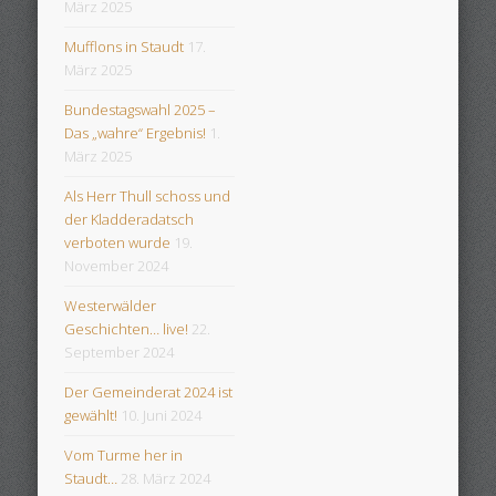
März 2025
Mufflons in Staudt
17.
März 2025
Bundestagswahl 2025 –
Das „wahre“ Ergebnis!
1.
März 2025
Als Herr Thull schoss und
der Kladderadatsch
verboten wurde
19.
November 2024
Westerwälder
Geschichten… live!
22.
September 2024
Der Gemeinderat 2024 ist
gewählt!
10. Juni 2024
Vom Turme her in
Staudt…
28. März 2024