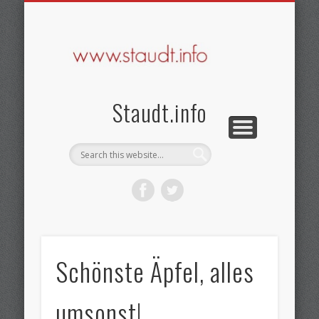
KONTAKT & DATENSCHUTZ
SEHENSWERTES
BRAUCHTUM
GESCHICHTE
STARTSEITE
IMPRESSUM
AKTUELLES
VEREINE
Staudt.info
Schönste Äpfel, alles
umsonst!