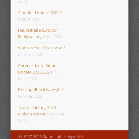
2020
Staudter Kirmes 2020
31.
August 2020
Hauptstraße kurz vor
Fertigstellung
1. Juli 2020
Wann ist die Krise vorbei?
24. März 2020
Coronakrise in Staudt,
Update 22.03.2020
15.
März 2020
Die Äppelheck ist weg!
15.
Februar 2020
Trockensitzung 2020 –
einfach spitze!
2. Februar
2020
© 1997-2026 Staudt.info Holger Keil