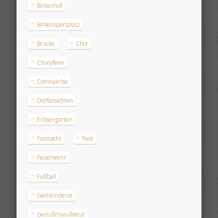
Birkenhof
Birkensportplatz
Brücke
Chor
Choryfeen
Coronakrise
Dorfansichten
Erbsengarten
Fastnacht
Fest
Feuerwehr
Fußball
Gemeinderat
Genußmanufaktur