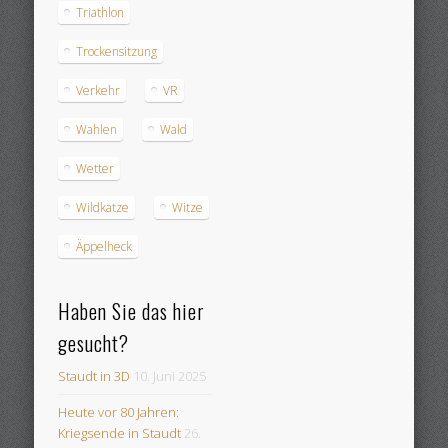
Triathlon
Trockensitzung
Verkehr
VR
Wahlen
Wald
Wetter
Wildkatze
Witze
Äppelheck
Haben Sie das hier
gesucht?
Staudt in 3D
10. Juni 2025
Heute vor 80 Jahren:
Kriegsende in Staudt
26.