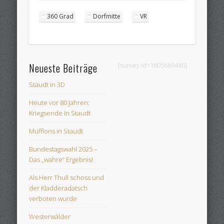
360 Grad
Dorfmitte
VR
Neueste Beiträge
[survey id=1605669446]
Staudt in 3D
Heute vor 80 Jahren:
Kriegsende in Staudt
Mufflons in Staudt
Bundestagswahl 2025 –
Das „wahre“ Ergebnis!
Als Herr Thull schoss und
der Kladderadatsch
verboten wurde
Westerwälder