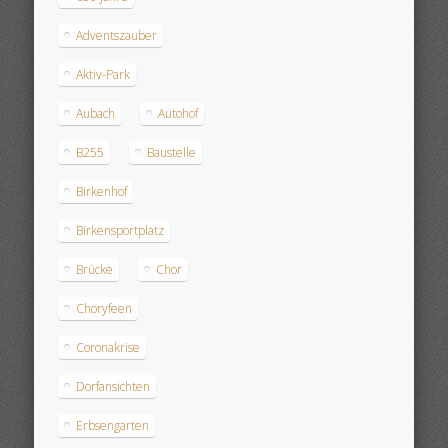
Adventszauber
Aktiv-Park
Aubach
Autohof
B255
Baustelle
Birkenhof
Birkensportplatz
Brücke
Chor
Choryfeen
Coronakrise
Dorfansichten
Erbsengarten