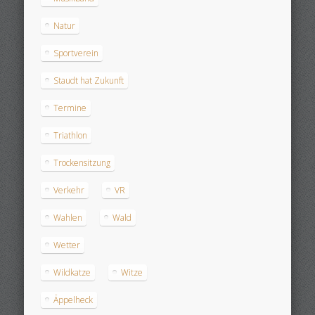
Natur
Sportverein
Staudt hat Zukunft
Termine
Triathlon
Trockensitzung
Verkehr
VR
Wahlen
Wald
Wetter
Wildkatze
Witze
Äppelheck