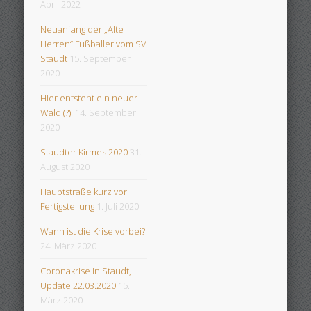
April 2022
Neuanfang der „Alte
Herren“ Fußballer vom SV
Staudt
15. September
2020
Hier entsteht ein neuer
Wald (?)!
14. September
2020
Staudter Kirmes 2020
31.
August 2020
Hauptstraße kurz vor
Fertigstellung
1. Juli 2020
Wann ist die Krise vorbei?
24. März 2020
Coronakrise in Staudt,
Update 22.03.2020
15.
März 2020