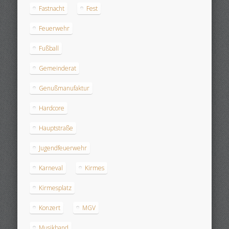
Fastnacht
Fest
Feuerwehr
Fußball
Gemeinderat
Genußmanufaktur
Hardcore
Hauptstraße
Jugendfeuerwehr
Karneval
Kirmes
Kirmesplatz
Konzert
MGV
Musikband