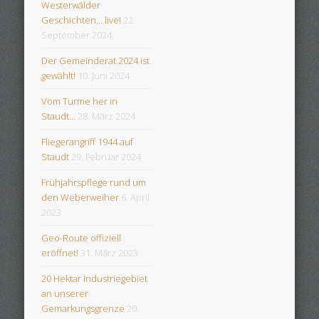
Westerwälder
Geschichten… live!
22.
September 2024
Der Gemeinderat 2024 ist
gewählt!
10. Juni 2024
Vom Turme her in
Staudt…
28. März 2024
Fliegerangriff 1944 auf
Staudt
29. Februar 2024
Frühjahrspflege rund um
den Weberweiher
6. April
2023
Geo-Route offiziell
eröffnet!
31. März 2023
20 Hektar Industriegebiet
an unserer
Gemarkungsgrenze
20.