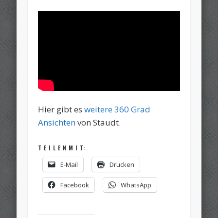
Hier gibt es
weitere 360 Grad
Ansichten
von Staudt.
T E I L E N M I T:
E-Mail
Drucken
Facebook
WhatsApp