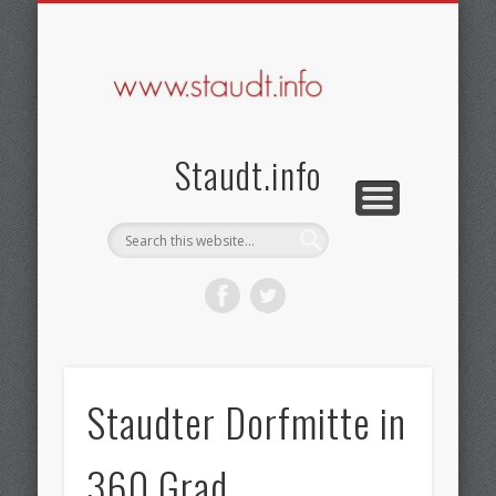
KONTAKT & DATENSCHUTZ
SEHENSWERTES
BRAUCHTUM
GESCHICHTE
STARTSEITE
IMPRESSUM
AKTUELLES
VEREINE
Staudt.info
Staudter Dorfmitte in
360 Grad