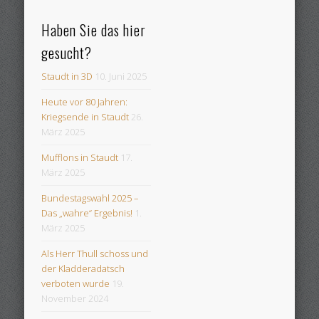
Haben Sie das hier
gesucht?
Staudt in 3D
10. Juni 2025
Heute vor 80 Jahren:
Kriegsende in Staudt
26.
März 2025
Mufflons in Staudt
17.
März 2025
Bundestagswahl 2025 –
Das „wahre“ Ergebnis!
1.
März 2025
Als Herr Thull schoss und
der Kladderadatsch
verboten wurde
19.
November 2024