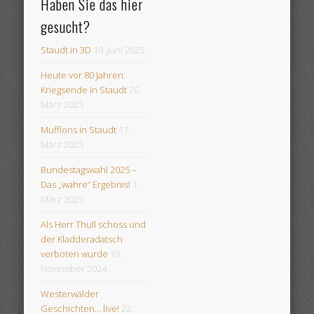
Haben Sie das hier
gesucht?
Staudt in 3D
10. Juni 2025
Heute vor 80 Jahren:
Kriegsende in Staudt
26.
März 2025
Mufflons in Staudt
17.
März 2025
Bundestagswahl 2025 –
Das „wahre“ Ergebnis!
1.
März 2025
Als Herr Thull schoss und
der Kladderadatsch
verboten wurde
19.
November 2024
Westerwälder
Geschichten… live!
22.