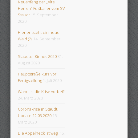
Neuanfang der „Alte
Herren“ Fußballer vom SV
Staudt
15. September
2020
Hier entsteht ein neuer
Wald (?)!
14. September
2020
Staudter Kirmes 2020
31.
August 2020
Hauptstraße kurz vor
Fertigstellung
1. Juli 2020
Wann ist die Krise vorbei?
24. März 2020
Coronakrise in Staudt,
Update 22.03.2020
15.
März 2020
Die Äppelheck ist weg!
15.