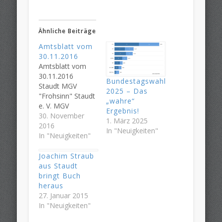
Ähnliche Beiträge
Amtsblatt vom
30.11.2016
Amtsblatt vom
30.11.2016
Bundestagswahl
Staudt MGV
2025 – Das
"Frohsinn" Staudt
„wahre“
e. V. MGV
Ergebnis!
"Frohsinn" Staudt
30. November
1. März 2025
e. V. MGV feiert
2016
In "Neuigkeiten"
erfolgreiches Jahr
In "Neuigkeiten"
mit einem
Spanferkelessen
Joachim Straub
Eine sehr
aus Staudt
erfolgreiche 120
bringt Buch
Jahr Feier und der
heraus
sechste... mehr >
27. Januar 2015
Staudt Kabarett
In "Neuigkeiten"
in Staudt