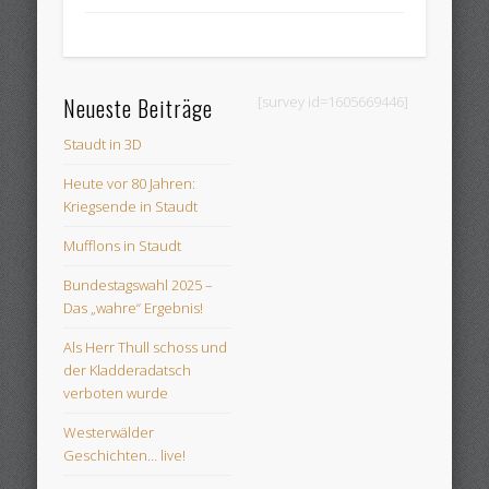
Kabarett in
Staudt
Weihnachten
steht vor der Tür
und wir haben
Neueste Beiträge
[survey id=1605669446]
das passende
Weihnachtsgeschenk…
Staudt in 3D
Heute vor 80 Jahren:
Kriegsende in Staudt
Mufflons in Staudt
Bundestagswahl 2025 –
Das „wahre“ Ergebnis!
Als Herr Thull schoss und
der Kladderadatsch
verboten wurde
Westerwälder
Geschichten… live!