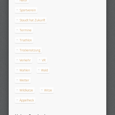
Natur
Sportverein
Staudt hat Zukunft
Termine
Triathlon
Trockensitzung
Verkehr
VR
Wahlen
Wald
Wetter
Wildkatze
Witze
Äppelheck