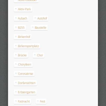
Aktiv-Park
Aubach
Autohof
B255
Baustelle
Birkenhof
Birkensportplatz
Brücke
Chor
Choryfeen
Coronakrise
Dorfansichten
Erbsengarten
Fastnacht
Fest