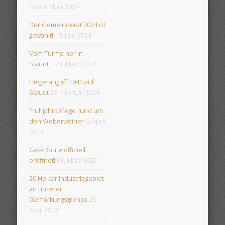
September 2024
Der Gemeinderat 2024 ist
gewählt!
10. Juni 2024
Vom Turme her in
Staudt…
28. März 2024
Fliegerangriff 1944 auf
Staudt
29. Februar 2024
Frühjahrspflege rund um
den Weberweiher
6. April
2023
Geo-Route offiziell
eröffnet!
31. März 2023
20 Hektar Industriegebiet
an unserer
Gemarkungsgrenze
20.
April 2022